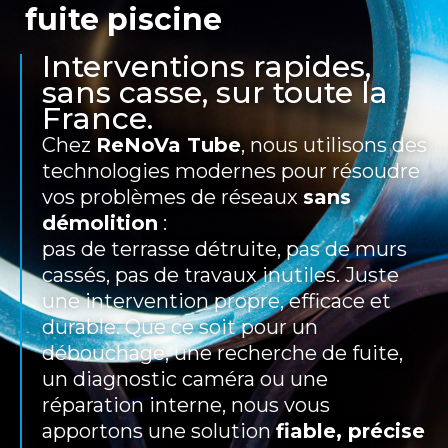
fuite piscine
Interventions rapides,
sans casse, sur toute la
France.
Chez
ReNoVa Tube
, nous utilisons des
technologies modernes pour résoudre
vos problèmes de réseaux
sans
démolition
:
pas de terrasse détruite, pas de murs
cassés, pas de travaux inutiles. Juste
une intervention propre, efficace et
durable. Que ce soit pour un
débouchage, une recherche de fuite,
un diagnostic caméra ou une
réparation interne, nous vous
apportons une solution
fiable, précise