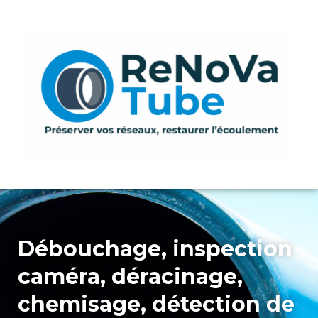
Aller
au
contenu
Débouchage, inspection
caméra, déracinage,
chemisage, détection de