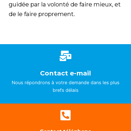
guidée par la volonté de faire mieux, et
de le faire proprement.
Contact e-mail
Contact e-mail
Nous répondrons à votre demande dans les plus
Nous répondrons à votre demande dans les plus
brefs délais
brefs délais