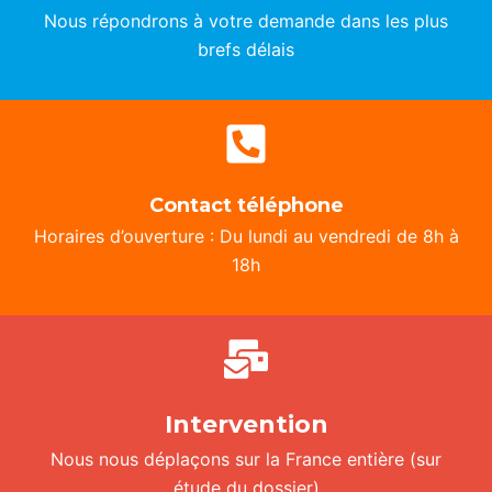
Nous répondrons à votre demande dans les plus
Nous répondrons à votre demande dans les plus
brefs délais
brefs délais
Contact téléphone
Contact téléphone
Horaires d’ouverture : Du lundi au vendredi de 8h à
Horaires d’ouverture : Du lundi au vendredi de 8h à
18h
18h
Intervention
Intervention
Nous nous déplaçons sur la France entière
Nous nous déplaçons sur la France entière
(sur
(sur
étude du dossier)
étude du dossier)