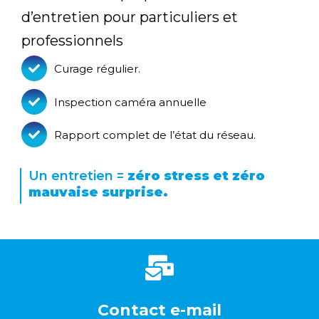
d’entretien pour particuliers et
professionnels
Curage régulier.
Inspection caméra annuelle
Rapport complet de l’état du réseau.
Un entretien =
zéro stress et zéro
mauvaise surprise.
Contact e-mail
Contact e-mail